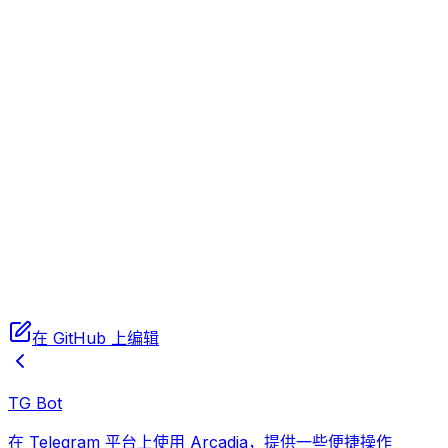
export
 WP_TOPICIDS
=
""
适用于群发，用户只需要订阅主题即可，多个主题用
;
分隔，使用
单独发送的时可以不定义此变量
WP_UIDS
原文链接（选填）
export
 WP_URL
=
""
在 GitHub 上编辑
TG Bot
在 Telegram 平台上使用 Arcadia，提供一些便捷操作