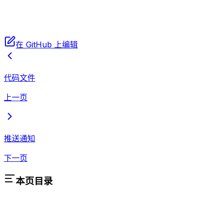
  "
proxy_user
"
:
 "<你的用户名>"
,
  "
proxy_password
"
:
 "<你的密码>"
,
}
在 GitHub 上编辑
代码文件
上一页
推送通知
下一页
本页目录