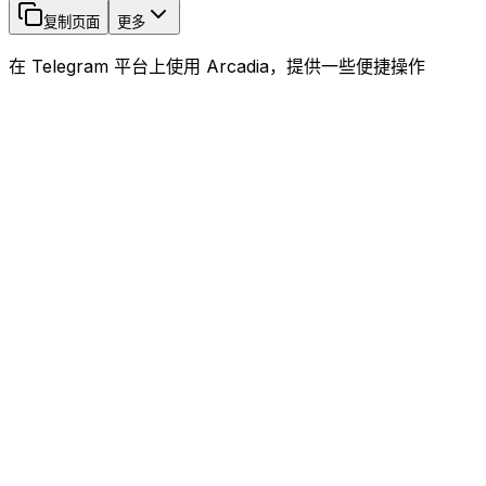
复制页面
更多
在 Telegram 平台上使用 Arcadia，提供一些便捷操作
控制面板入口
编辑配置 - 下拉选择
bot.json
{
  "
//
"
:
 "//开头的都是注释，勿动，剩下的按要求自行更改"
,
  "
//user_id
"
:
 "↓↓↓  你的USERID，去除双引号  ↓↓↓"
,
  "
user_id
"
:
 123456789
,
  "
//bot_token
"
:
 "↓↓↓  你的机器人TOKEN  ↓↓↓"
,
  "
bot_token
"
:
 "123456789:ABCDEFGSHSFDASDFAD"
,
  "
//api_id
"
:
 "↓↓↓  https://my.telegram.org 在该
  "
api_id
"
:
 "456423156"
,