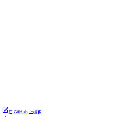
id
*
number
status
number
installed_ver
string
last_error
string
在 GitHub 上编辑